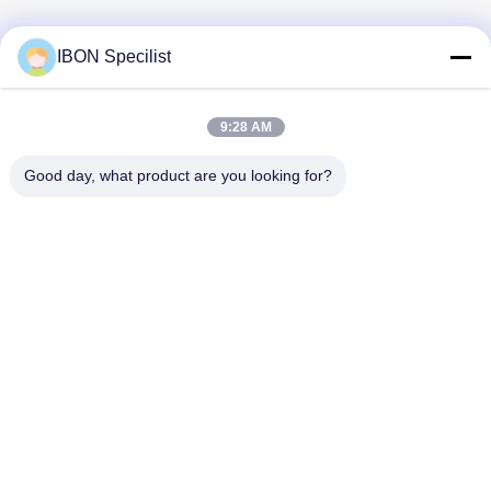
IBON Specilist
9:28 AM
Good day, what product are you looking for?
Ms. Sally Cheng
ワットサップ:
+8613925852182
ウェチャット: