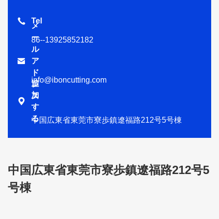
Tel
メ
ー
86--13925852182
ル

ア
ド
info@iboncutting.com
追
レ
加
ス

す
る
中国広東省東莞市寮歩鎮遼福路212号5号棟
中国広東省東莞市寮歩鎮遼福路212号5
号棟