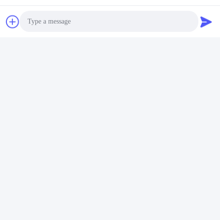
IBONCUTTER
メールアドレス :
info@iboncutting.com
電話:
8613925852182
Photo
スカイプ:
Video Call
live:.cid.e6e33ab7c885103c
Audio Call
支部 事務所
IBON WenZhou Factory
住所: