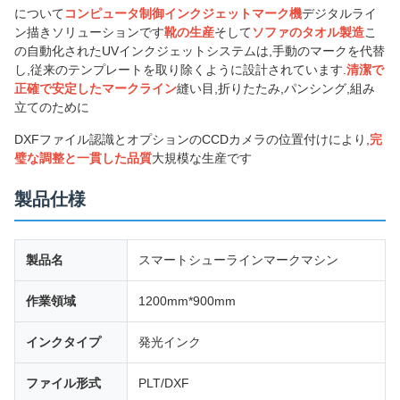
について
コンピュータ制御インクジェットマーク機
デジタルライ
ン描きソリューションです
靴の生産
そして
ソファのタオル製造
こ
の自動化されたUVインクジェットシステムは,手動のマークを代替
し,従来のテンプレートを取り除くように設計されています.
清潔で
正確で安定したマークライン
縫い目,折りたたみ,パンシング,組み
立てのために
DXFファイル認識とオプションのCCDカメラの位置付けにより,
完
璧な調整と一貫した品質
大規模な生産です
製品仕様
製品名
スマートシューラインマークマシン
作業領域
1200mm*900mm
インクタイプ
発光インク
ファイル形式
PLT/DXF