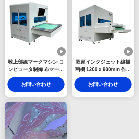
靴上部線マークマシン コ
双頭インクジェット線描
ンピュータ制御 布マーク
画機 1200 x 900mm 作業
マシン 高精度
領域とシューズ上部の自
お問い合わせ
お問い合わせ
動認識