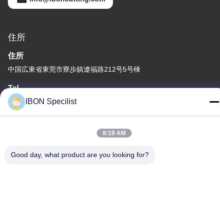
住所
住所
中国広東省東莞市寮歩鎮遼福路212号5号棟
Tel
IBON Specilist
86--13925852182
8:19 AM
Good day, what product are you looking for?
プライバシーポリシー規約
|
地図
中国の良質 革打抜き機 メーカー。Copyright© -2026 IBON
Technology Co., Ltd. . 複製権所有。