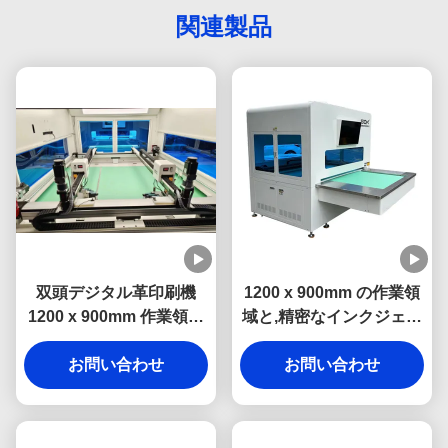
関連製品
双頭デジタル革印刷機
1200 x 900mm の作業領
1200 x 900mm 作業領域
域と,精密なインクジェッ
と靴のマークのためのコ
トマークのためのUV・フ
ンピュータ制御
お問い合わせ
ローレッセンスのインク
お問い合わせ