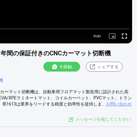
Auto
Picture-
Fullscre
in-
Picture
mm 3 年間の保証付きのCNCカーマット切断機
今接触
シェアする
機
IB1613カーマット切断機は、自動車用フロアマット製造用に設計された高
、EVA/XPEラミネートマット、コイルカーペット、PVCマット、トラン
B1613は業界をリードする精度と効率性を提供しま...
お問い合わせ
メッセージを残してください.