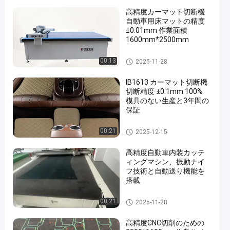
高精度カーマット切断機
自動車用床マットの精度
±0.01mm 作業面積
1600mm*2500mm
自動車内部の切断機
00:13
2025-11-28
en
IB1613 カーマット切断機
切断精度 ±0.1mm 100%
模具のない生産と3年間の
保証
自動車内部の切断機
00:21
2025-12-15
高精度自動車内装カッテ
ィングマシン、振動ナイ
フ技術と自動送り機能を
搭載
自動車内部の切断機
00:21
2025-11-28
高精度CNC切削のための