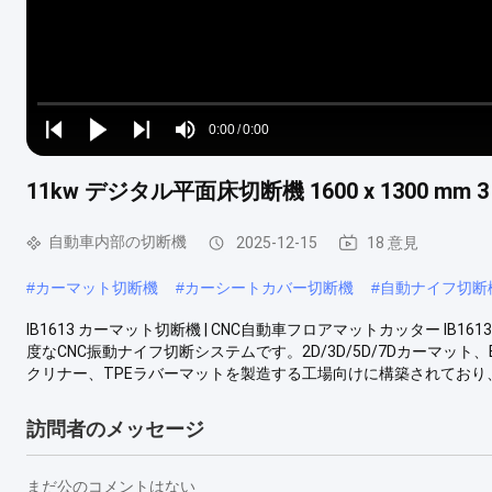
Loaded
:
0%
0:00
/
0:00
Play
Play
Play
Mute
Current
Duration
next
next
11kw デジタル平面床切断機 1600 x 1300 
Time
自動車内部の切断機
2025-12-15
18 意見
#
カーマット切断機
#
カーシートカバー切断機
#
自動ナイフ切断
IB1613 カーマット切断機 | CNC自動車フロアマットカッター 
度なCNC振動ナイフ切断システムです。2D/3D/5D/7Dカーマット
クリナー、TPEラバーマットを製造する工場向けに構築されており、I
訪問者のメッセージ
まだ公のコメントはない