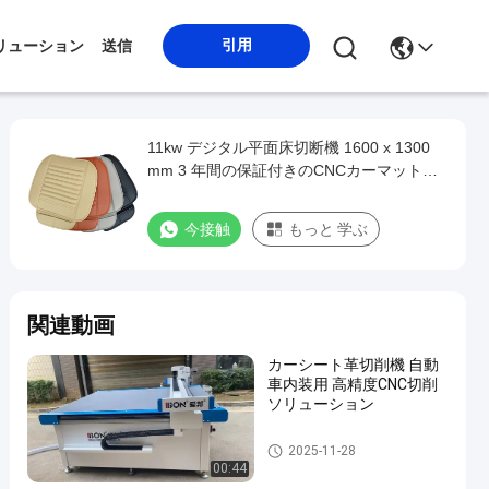
引用
リューション
送信
11kw デジタル平面床切断機 1600 x 1300
mm 3 年間の保証付きのCNCカーマット切
断機
今接触
もっと 学ぶ
関連動画
カーシート革切削機 自動
車内装用 高精度CNC切削
ソリューション
自動車内部の切断機
2025-11-28
00:44